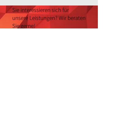
Sie interessieren sich für
unsere Leistungen? Wir beraten
Sie gerne!
So informativ eine Webseite auch
sein mag. Es geht nichts über ein
persönliches Gespräch!
Zum Kontaktformular