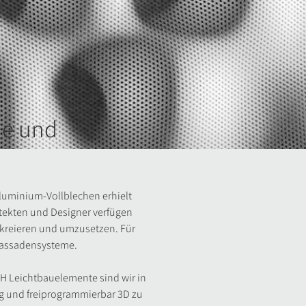
he und
Aluminium-Vollblechen erhielt
hitekten und Designer verfügen
zu kreieren und umzusetzen. Für
 Fassadensysteme.
bH Leichtbauelemente
sind wir in
g und freiprogrammierbar 3D zu