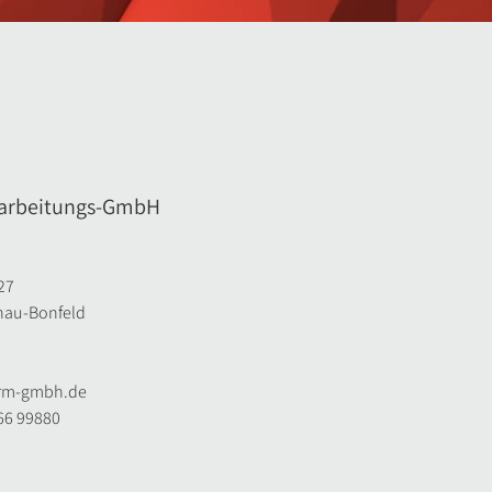
arbeitungs-GmbH
27
nau-Bonfeld
orm-gmbh.de
066 99880