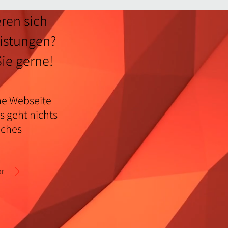
eren sich
eistungen?
Sie gerne!
ne Webseite
s geht nichts
iches
ar