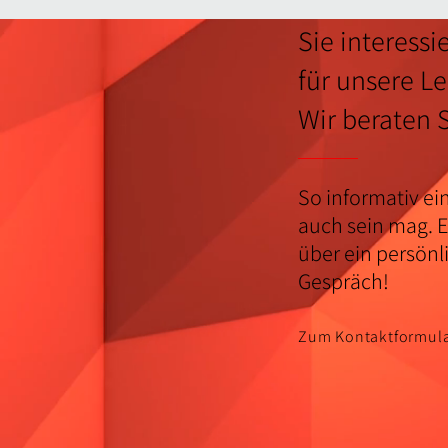
Sie interessi
für unsere L
Wir beraten 
So informativ ei
auch sein mag. E
über ein persönl
Gespräch!
Zum Kontaktformul