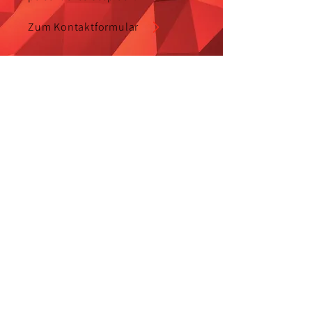
Zum Kontaktformular
Aluform
Alucobondverarbeitungs-
GmbH
Obere Mühle 23 – 27